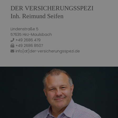
DER VERSICHERUNGSSPEZI
Inh. Reimund Seifen
Lindenstraße 5
57635 Hirz-Maulsbach
+49 2686 479
+49 2686 8507
info[at]der-versicherungsspezi.de