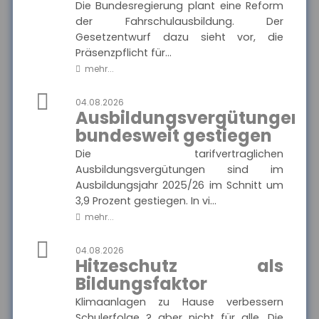
Privathaftpflicht
Die Bundesregierung plant eine Reform
der Fahrschulausbildung. Der
Gesetzentwurf dazu sieht vor, die
Präsenzpflicht für...
MEHR
mehr...
04.08.2026
Ausbildungsvergütungen
Münchener Verein -
bundesweit gestiegen
Pflegetagegeld
Hier finden Sie alle wichtigen
Ausgewählte Produkte
Die tarifvertraglichen
Informationen und
Druckstücke zur
Ausbildungsvergütungen sind im
Pflegetagegeldversicherung
Ausbildungsjahr 2025/26 im Schnitt um
des Münchener Vereins.
Münchener Verein -
3,9 Prozent gestiegen. In vi...
Pflegetagegeld
mehr...
04.08.2026
Hitzeschutz als
MEHR
Bildungsfaktor
Klimaanlagen zu Hause verbessern
Schulerfolge ? aber nicht für alle. Die