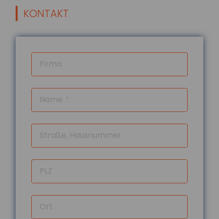
Pläne abgeschlos...
KONTAKT
mehr...
01.08.2026
Passagierrechte auf
Firma
Reisen
Verspätungen, ausgefallene Flüge oder
verpasste Anschlussverbindungen
Name
können den Sommerurlaub schnell zum
Albtraum mache...
mehr...
Straße, Hausnummer
01.08.2026
Durchschnittskosten
für Blitzschäden
PLZ
gestiegen
Die Zahl der Blitz- und
Überspannungsschäden in Deutschland
Ort
ist zwar gesunken, dafür stiegen die