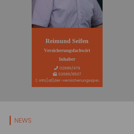
Reimund Seifen
Versicherungsfachwirt
Inhaber
02686/479
02686/8507
info[at]der-versicherungsspezi.de
NEWS