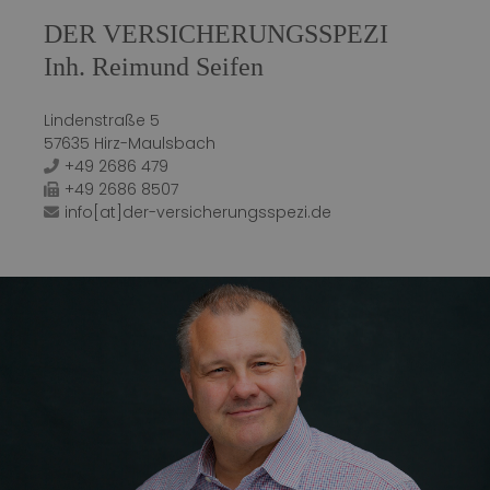
DER VERSICHERUNGSSPEZI
Inh. Reimund Seifen
Lindenstraße 5
57635 Hirz-Maulsbach
+49 2686 479
+49 2686 8507
info[at]der-versicherungsspezi.de