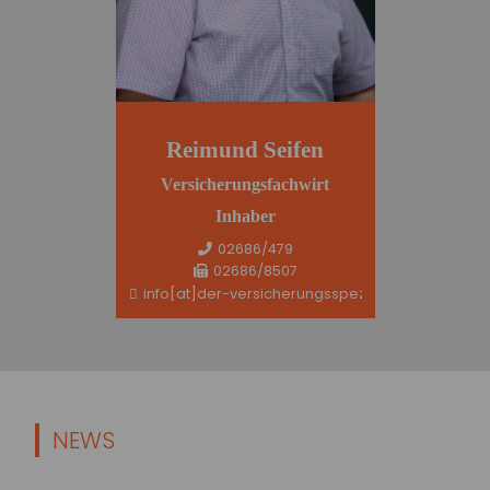
Reimund Seifen
Versicherungsfachwirt
Inhaber
02686/479
02686/8507
info[at]der-versicherungsspezi.de
NEWS