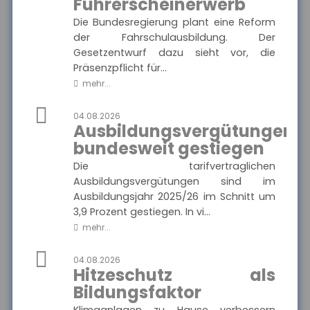
Ausgewählte Produkte
Führerscheinerwerb
und Druckstücke zur
privaten
Haftpflichtversicherung
Die Bundesregierung plant eine Reform
Die Haftpflichtkasse -
der Haftpflichtkasse.
der Fahrschulausbildung. Der
Privathaftpflicht
Gesetzentwurf dazu sieht vor, die
Präsenzpflicht für...
mehr...
MEHR
04.08.2026
Ausbildungsvergütungen
bundesweit gestiegen
Münchener Verein -
Pflegetagegeld
Die tarifvertraglichen
Hier finden Sie alle wichtigen
Ausgewählte Produkte
Ausbildungsvergütungen sind im
Informationen und
Ausbildungsjahr 2025/26 im Schnitt um
Druckstücke zur
Pflegetagegeldversicherung
3,9 Prozent gestiegen. In vi...
des Münchener Vereins.
Münchener Verein -
mehr...
Pflegetagegeld
04.08.2026
Hitzeschutz als
Bildungsfaktor
MEHR