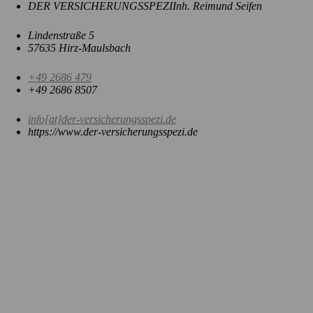
Themen
DER VERSICHERUNGSSPEZI
Inh. Reimund Seifen
Kontakt
Lindenstraße 5
57635 Hirz-Maulsbach
+49 2686 479
+49 2686 8507
info[at]der-versicherungsspezi.de
https://www.der-versicherungsspezi.de