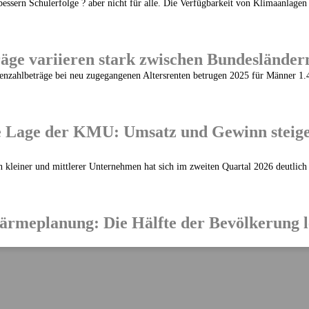
essern Schulerfolge ? aber nicht für alle. Die Verfügbarkeit von Klimaanlagen
äge variieren stark zwischen Bundesländer
tenzahlbeträge bei neu zugegangenen Altersrenten betrugen 2025 für Männer 1.4
e Lage der KMU: Umsatz und Gewinn steigen
n kleiner und mittlerer Unternehmen hat sich im zweiten Quartal 2026 deutlich v
meplanung: Die Hälfte der Bevölkerung l
ssenem Konzept
 schreitet in Deutschland voran. Zum 30. Juni 2026 haben 2.836 Gemeinden 