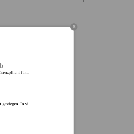
b
enzpflicht für...
gestiegen. In vi...