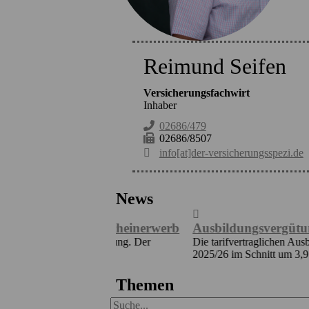
Reimund Seifen
Versicherungsfachwirt
Inhaber
02686/479
02686/8507
info[at]der-versicherungsspezi.de
News
m Führerscheinerwerb
Ausbildungsvergütungen bundes
chulausbildung. Der
Die tarifvertraglichen Ausbildungsvergüt
...
2025/26 im Schnitt um 3,9 Prozent gestieg
Themen