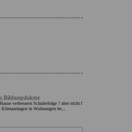
faktor
Rentenzahlbeträge
 Schulerfolge ? aber nicht für alle. Die
und Geschlechter
 in Wohnungen be...
Die durchschnittlichen
betrugen 2025 für Männ