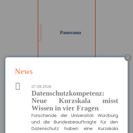
Panorama
Wir informieren Sie in
unserem Newsletter im
monatlichen Wechsel
über Privat- und
Gewerbethemen. Bleiben
Newsletter
Sie auf dem Laufenden!
Panorama
MEHR
News
Die Haftpflichtkasse -
07.08.2026
Privathaftpflicht
Datenschutzkompetenz:
Hier finden Sie alle
wichtigen Informationen
Neue Kurzskala misst
Ausgewählte Produkte
und Druckstücke zur
Wissen in vier Fragen
privaten
Haftpflichtversicherung
Die Haftpflichtkasse -
Forschende der Universität Würzburg
der Haftpflichtkasse.
Privathaftpflicht
und die Bundesbeauftragte für den
Datenschutz haben eine Kurzskala