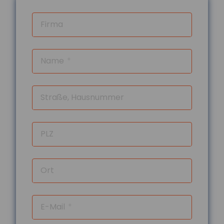
Führerscheinerwerb
Die Bundesregierung plant eine Reform
Firma
der Fahrschulausbildung. Der
Gesetzentwurf dazu sieht vor, die
Präsenzpflicht für...
Name
mehr...
04.08.2026
Straße, Hausnummer
Ausbildungsvergütungen
bundesweit gestiegen
Die tarifvertraglichen
PLZ
Ausbildungsvergütungen sind im
Ausbildungsjahr 2025/26 im Schnitt um
3,9 Prozent gestiegen. In vi...
Ort
mehr...
04.08.2026
Hitzeschutz als
E-Mail
Bildungsfaktor