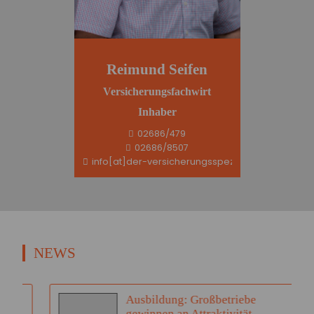
Reimund Seifen
Versicherungsfachwirt
Inhaber
02686/479
02686/8507
info[at]der-versicherungsspezi.de
NEWS
Ausbildung: Großbetriebe
gewinnen an Attraktivität –