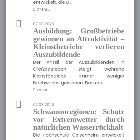
entwickelt, die D...
mehr...
MEHR
07.08.2026
Ausbildung: Großbetriebe
Münchener Verein -
gewinnen an Attraktivität –
Pflegetagegeld
Kleinstbetriebe verlieren
Hier finden Sie alle wichtigen
Informationen und
Auszubildende
Ausgewählte Produkte
Druckstücke zur
Pflegetagegeldversicherung
Der Anteil der Auszubildenden in
des Münchener Vereins.
Münchener Verein -
Großbetrieben steigt, während
Pflegetagegeld
Kleinstbetriebe immer weniger
Nachwuchs gewinnen. Das ers...
mehr...
MEHR
07.08.2026
Schwammregionen: Schutz
vor Extremwetter durch
VolkswohlBund -
natürlichen Wasserrückhalt
Rentenversicherung
Die Hochschule Geisenheim entwickelt
Klassik Modern