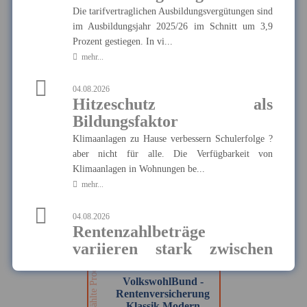
Die tarifvertraglichen Ausbildungsvergütungen sind
im Ausbildungsjahr 2025/26 im Schnitt um 3,9
Münchener Verein -
Pflegetagegeld
Prozent gestiegen. In vi...
Hier finden Sie alle wichtigen
mehr...
Informationen und Druckstücke
Ausgewählte Produkte
zur Pflegetagegeldversicherung
des Münchener Vereins.
04.08.2026
Münchener Verein -
Hitzeschutz als
Pflegetagegeld
Bildungsfaktor
Klimaanlagen zu Hause verbessern Schulerfolge ?
aber nicht für alle. Die Verfügbarkeit von
MEHR
Klimaanlagen in Wohnungen be...
mehr...
04.08.2026
VolkswohlBund -
Rentenzahlbeträge
Rentenversicherung
Klassik Modern
variieren stark zwischen
Ausgewählte Produkte
Hier finden Sie alle wichtigen
Bundesländern und
Informationen und Druckstücke
zur Rentenversicherung Klassik
Geschlechtern
VolkswohlBund -
Modern von VolkswohlBund.
Rentenversicherung
Die durchschnittlichen Rentenzahlbeträge bei neu
Klassik Modern