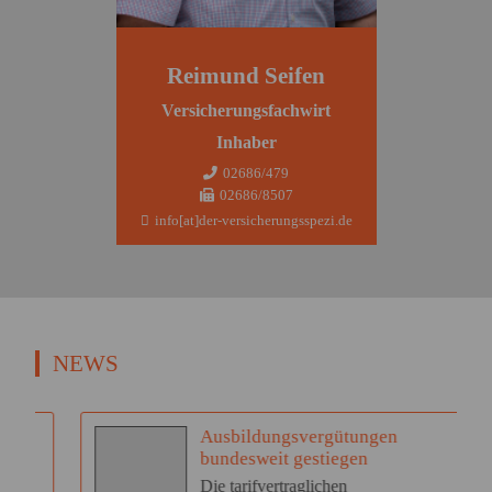
Reimund Seifen
Versicherungsfachwirt
Inhaber
02686/479
02686/8507
info[at]der-versicherungsspezi.de
NEWS
Ausbildungsvergütungen
bundesweit gestiegen
Die tarifvertraglichen