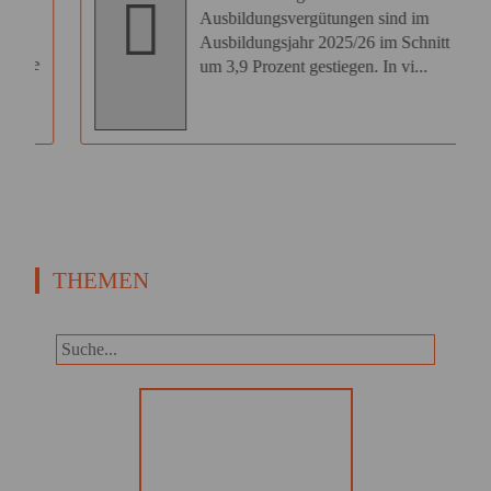
Ausbildungsvergütungen sind im
Ausbildungsjahr 2025/26 im Schnitt
ie
um 3,9 Prozent gestiegen. In vi...
THEMEN
Panorama
Wir informieren Sie in unserem
Newsletter im monatlichen
Wechsel über Privat- und
Gewerbethemen. Bleiben Sie