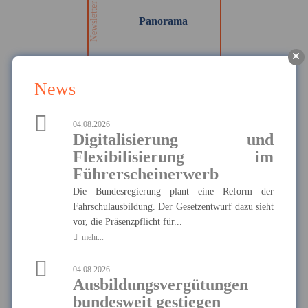
auf dem Laufenden!
Newsletter
Panorama
News
MEHR
04.08.2026
Digitalisierung und
Die Haftpflichtkasse -
Privathaftpflicht
Flexibilisierung im
Hier finden Sie alle wichtigen
Führerscheinerwerb
Informationen und Druckstücke
Ausgewählte Produkte
zur privaten
Die Bundesregierung plant eine Reform der
Haftpflichtversicherung der
Haftpflichtkasse.
Fahrschulausbildung. Der Gesetzentwurf dazu sieht
Die Haftpflichtkasse -
Privathaftpflicht
vor, die Präsenzpflicht für...
mehr...
04.08.2026
Ausbildungsvergütungen
MEHR
bundesweit gestiegen