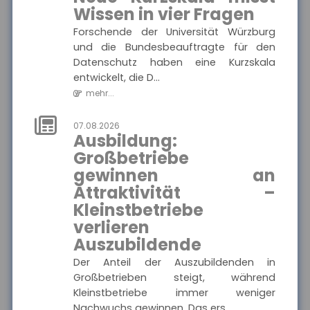
Ausgewählte Produkte
wichtigen Informationen
Wissen in vier Fragen
und Druckstücke zur
Die
privaten
Forschende der Universität Würzburg
Haftpflichtkasse
Haftpflichtversicherung
der Haftpflichtkasse.
und die Bundesbeauftragte für den
-
Datenschutz haben eine Kurzskala
Privathaftpflicht
entwickelt, die D...
mehr...
MEHR
07.08.2026
Ausbildung:
Großbetriebe
Münchener Verein -
gewinnen an
Pflegetagegeld
Attraktivität –
Hier finden Sie alle wichtigen
Ausgewählte Produkte
Informationen und
Kleinstbetriebe
Druckstücke zur
Pflegetagegeldversicherung
verlieren
Münchener Verein
des Münchener Vereins.
Auszubildende
- Pflegetagegeld
Der Anteil der Auszubildenden in
Großbetrieben steigt, während
Kleinstbetriebe immer weniger
MEHR
Nachwuchs gewinnen. Das ers...