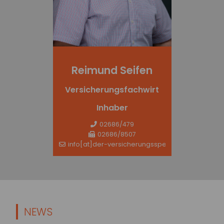
Reimund Seifen
Versicherungsfachwirt
Inhaber
02686/479
02686/8507
info[at]der-versicherungsspezi.de
NEWS