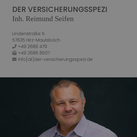
DER VERSICHERUNGSSPEZI
Inh. Reimund Seifen
Lindenstraße 5
57635 Hirz-Maulsbach
+49 2686 479
+49 2686 8507
info[at]der-versicherungsspezi.de