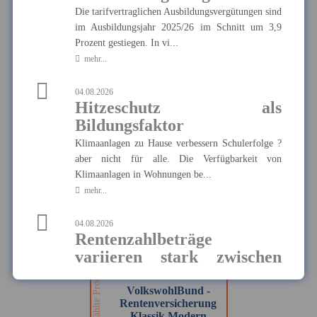
Die tarifvertraglichen Ausbildungsvergütungen sind
im Ausbildungsjahr 2025/26 im Schnitt um 3,9
Münchener Verein -
Pflegetagegeld
Prozent gestiegen. In vi...
Hier finden Sie alle wichtigen
mehr...
Informationen und Druckstücke
Ausgewählte Produkte
zur Pflegetagegeldversicherung
des Münchener Vereins.
04.08.2026
Münchener Verein -
Hitzeschutz als
Pflegetagegeld
Bildungsfaktor
Klimaanlagen zu Hause verbessern Schulerfolge ?
aber nicht für alle. Die Verfügbarkeit von
MEHR
Klimaanlagen in Wohnungen be...
mehr...
04.08.2026
VolkswohlBund -
Rentenzahlbeträge
Rentenversicherung
Klassik Modern
variieren stark zwischen
Ausgewählte Produkte
Hier finden Sie alle wichtigen
Bundesländern und
Informationen und Druckstücke
zur Rentenversicherung Klassik
Geschlechtern
VolkswohlBund -
Modern von VolkswohlBund.
Rentenversicherung
Die durchschnittlichen Rentenzahlbeträge bei neu
Klassik Modern