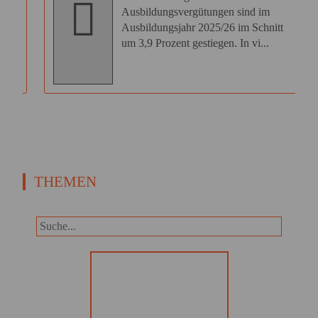
Ausbildungsvergütungen sind im
Ausbildungsjahr 2025/26 im Schnitt
e
um 3,9 Prozent gestiegen. In vi...
THEMEN
Panorama
Wir informieren Sie in unserem
Newsletter im monatlichen
Wechsel über Privat- und
Gewerbethemen. Bleiben Sie