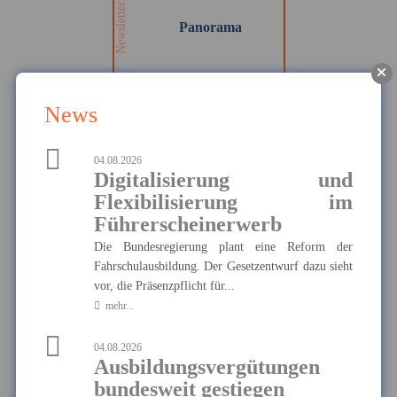
auf dem Laufenden!
Newsletter
Panorama
News
MEHR
04.08.2026
Digitalisierung und
Die Haftpflichtkasse -
Privathaftpflicht
Flexibilisierung im
Hier finden Sie alle wichtigen
Führerscheinerwerb
Informationen und Druckstücke
Ausgewählte Produkte
zur privaten
Die Bundesregierung plant eine Reform der
Haftpflichtversicherung der
Haftpflichtkasse.
Fahrschulausbildung. Der Gesetzentwurf dazu sieht
Die Haftpflichtkasse -
Privathaftpflicht
vor, die Präsenzpflicht für...
mehr...
04.08.2026
Ausbildungsvergütungen
MEHR
bundesweit gestiegen