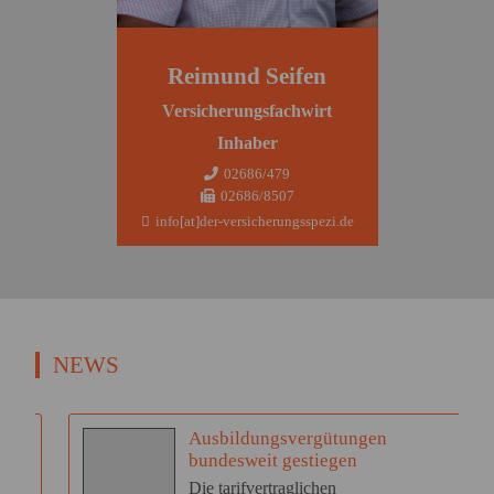
Reimund Seifen
Versicherungsfachwirt
Inhaber
02686/479
02686/8507
info[at]der-versicherungsspezi.de
NEWS
Ausbildungsvergütungen
bundesweit gestiegen
Die tarifvertraglichen