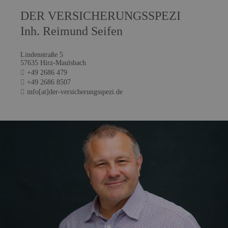
DER VERSICHERUNGSSPEZI
Inh. Reimund Seifen
Lindenstraße 5
57635 Hirz-Maulsbach
+49 2686 479
+49 2686 8507
info[at]der-versicherungsspezi.de