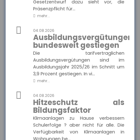
Gesetzentwurf dazu sieht vor, die
Präsenzpflicht für...
MEHR
mehr...
04.08.2026
Ausbildungsvergütungen
Münchener Verein -
Pflegetagegeld
bundesweit gestiegen
Hier finden Sie alle wichtigen
Die tarifvertraglichen
Informationen und
Ausgewählte Produkte
Druckstücke zur
Ausbildungsvergütungen sind im
Pflegetagegeldversicherung
des Münchener Vereins.
Ausbildungsjahr 2025/26 im Schnitt um
Münchener Verein -
Pflegetagegeld
3,9 Prozent gestiegen. In vi...
mehr...
04.08.2026
Hitzeschutz als
MEHR
Bildungsfaktor
Klimaanlagen zu Hause verbessern
Schulerfolge ? aber nicht für alle. Die
VolkswohlBund -
Rentenversicherung
Verfügbarkeit von Klimaanlagen in
Klassik Modern
Wohnungen be...