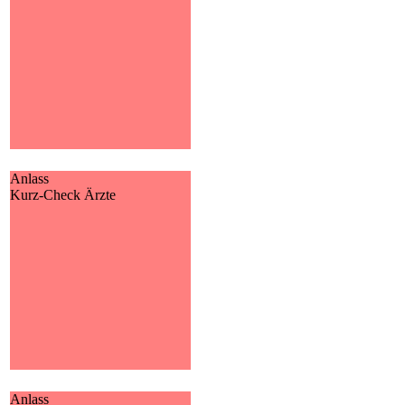
ungesichertes Baumaterial,
etc.). Als Bauherr tragen Sie
die Verantwortung, wenn durch
eine dieser Gefahren Dritte zu
Schaden kommen.
MEHR
Anlass
Kurz-Check Ärzte
Kurz-Check Ärzte
Hier können Sie uns schnell
und unkompliziert alle
Änderungen und
Anpassungswünsche mitteilen.
MEHR
Anlass
Schaden