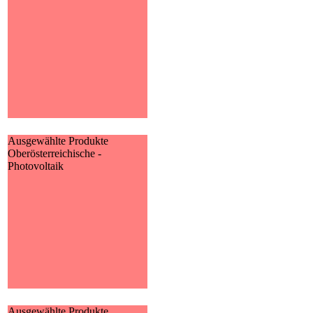
Druckstücke zur Premium
FörderRente protect der WWK.
MEHR
Ausgewählte Produkte
Oberösterreichische -
Oberösterreichische -
Photovoltaik
Photovoltaik
Hier finden Sie alle
Informationen zur
Photovoltaikversicherung der
Oberösterreichischen.
MEHR
Ausgewählte Produkte
Ammerländer