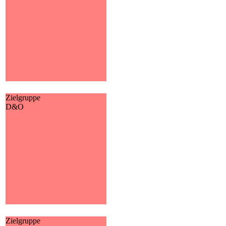
markanten Lebensabschnitts
dar. Selbstverständlich ist in
Ihrer Situation nicht jede
Versicherung wirklich
notwendig oder sinnvoll. Wir
möchten daher die wichtigsten
kurz ansprechen.
MEHR
Zielgruppe
D&O
D&O
Die D&O sichert Mitglieder
der geschäftsführenden Organe
gegen die Folgen von
betrieblichen
Fehlentscheidungen ab.
MEHR
Zielgruppe
Vermieter