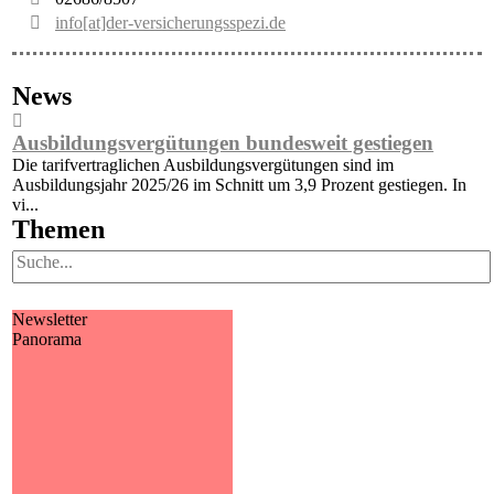
info[at]der-versicherungsspezi.de
News
Ausbildungsvergütungen bundesweit gestiegen
H
Die tarifvertraglichen Ausbildungsvergütungen sind im
K
Ausbildungsjahr 2025/26 im Schnitt um 3,9 Prozent gestiegen. In
a
.
vi...
Themen
Newsletter
Panorama
Panorama
Wir informieren Sie in unserem
Newsletter im monatlichen
Wechsel über Privat- und
Gewerbethemen. Bleiben Sie
auf dem Laufenden!
MEHR