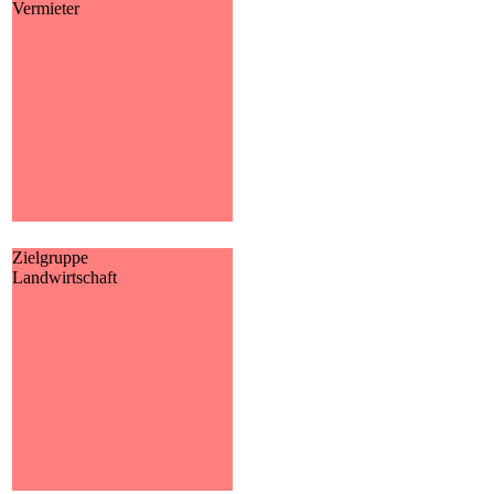
Vermieter
Als Vermieter können
verschiedene Risiken auf Sie
zukommen. Wir möchten Ihnen
auf dieser Landingpage daher
gerne zeigen, wie Sie sich
absichern können.
MEHR
Zielgruppe
Landwirtschaft
Landwirtschaft
Kaum eine Branche ist so
facettenreich, wie die
Landwirtschaft. Bedingt durch
die Entwicklungen der
vergangenen Jahre, driften in
der Landwirtschaft Ist- und
Sollsituation beim
Versicherungsschutz oftmals
dramatisch auseinander.
MEHR