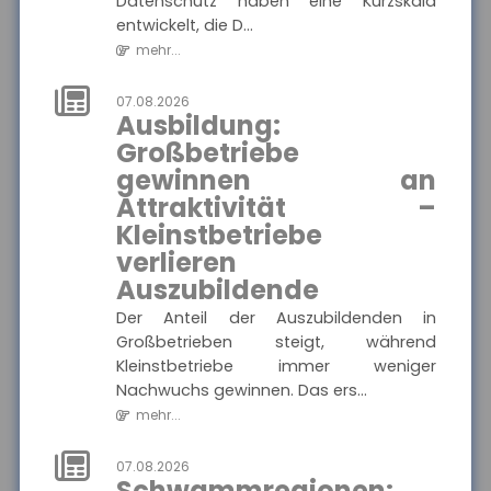
Datenschutz haben eine Kurzskala
entwickelt, die D...
MEHR
mehr...
07.08.2026
Ausbildung:
Münchener Verein -
Pflegetagegeld
Großbetriebe
Hier finden Sie alle wichtigen
gewinnen an
Informationen und
Ausgewählte Produkte
Druckstücke zur
Attraktivität –
Pflegetagegeldversicherung
des Münchener Vereins.
Kleinstbetriebe
Münchener Verein -
Pflegetagegeld
verlieren
Auszubildende
Der Anteil der Auszubildenden in
Großbetrieben steigt, während
MEHR
Kleinstbetriebe immer weniger
Nachwuchs gewinnen. Das ers...
mehr...
VolkswohlBund -
Rentenversicherung
Klassik Modern
07.08.2026
Schwammregionen:
Hier finden Sie alle