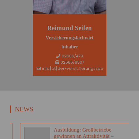
Reimund Seifen
Versicherungsfachwirt
Inhaber
02686/479
02686/8507
info[at]der-versicherungsspezi.de
NEWS
Ausbildung: Großbetriebe
gewinnen an Attraktivität –