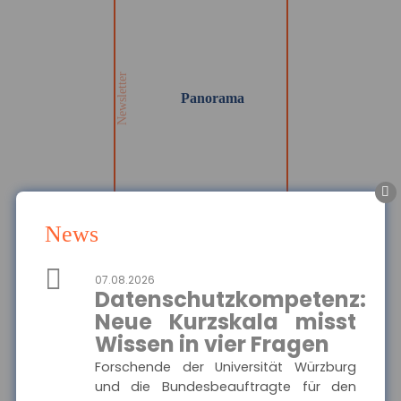
Panorama
Wir informieren Sie in
unserem Newsletter im
monatlichen Wechsel
über Privat- und
Gewerbethemen. Bleiben
Newsletter
Sie auf dem Laufenden!
Panorama
MEHR
News
Die Haftpflichtkasse -
Privathaftpflicht
07.08.2026
Hier finden Sie alle
Datenschutzkompetenz:
wichtigen Informationen
Ausgewählte Produkte
und Druckstücke zur
Neue Kurzskala misst
privaten
Wissen in vier Fragen
Haftpflichtversicherung
Die Haftpflichtkasse -
der Haftpflichtkasse.
Privathaftpflicht
Forschende der Universität Würzburg
und die Bundesbeauftragte für den