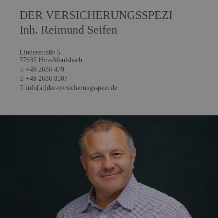
DER VERSICHERUNGSSPEZI
Inh. Reimund Seifen
Lindenstraße 5
57635 Hirz-Maulsbach
+49 2686 479
+49 2686 8507
info[at]der-versicherungsspezi.de