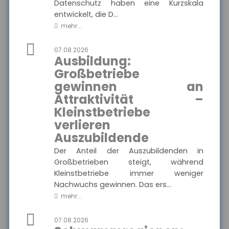
Datenschutz haben eine Kurzskala
entwickelt, die D...
MEHR
mehr...
07.08.2026
Ausbildung:
Münchener Verein -
Pflegetagegeld
Großbetriebe
Hier finden Sie alle wichtigen
gewinnen an
Informationen und
Ausgewählte Produkte
Druckstücke zur
Attraktivität –
Pflegetagegeldversicherung
des Münchener Vereins.
Kleinstbetriebe
Münchener Verein -
Pflegetagegeld
verlieren
Auszubildende
Der Anteil der Auszubildenden in
Großbetrieben steigt, während
MEHR
Kleinstbetriebe immer weniger
Nachwuchs gewinnen. Das ers...
mehr...
VolkswohlBund -
Rentenversicherung
07.08.2026
Klassik Modern