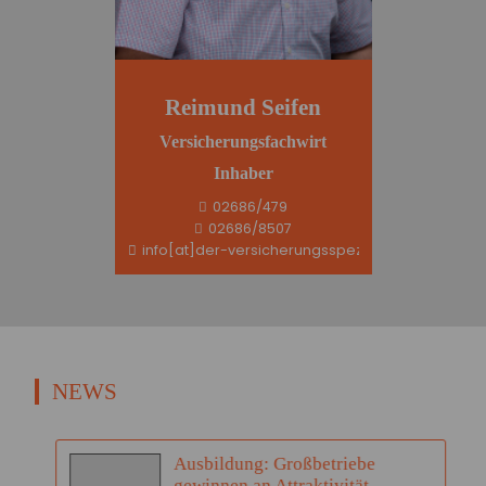
Reimund Seifen
Versicherungsfachwirt
Inhaber
02686/479
02686/8507
info[at]der-versicherungsspezi.de
NEWS
Ausbildung: Großbetriebe
gewinnen an Attraktivität –