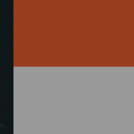
uro pro Jahr für
chenke auf. Besonders beliebt
cheinerwerb
entwurf dazu sieht vor, die
6 im Schnitt um 3,9 Prozent
tz.