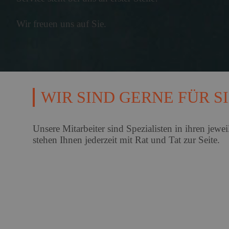
Wir freuen uns auf Sie.
04.08.2026
Hitzeschutz 
Klimaanlagen zu Haus
Wohnungen be...
mehr...
WIR SIND GERNE FÜR S
04.08.2026
Rentenzahlb
Unsere Mitarbeiter sind Spezialisten in ihren jew
Geschlechte
stehen Ihnen jederzeit mit Rat und Tat zur Seite.
Die durchschnittlich
Euro und für F...
mehr...
04.08.2026
Wirtschaft