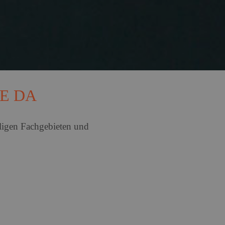
als Bildungsfaktor
e verbessern Schulerfolge ? aber nicht für alle. Die Verfü
IE DA
eträge variieren stark zwischen B
eiligen Fachgebieten und
rn
en Rentenzahlbeträge bei neu zugegangenen Altersrenten be
liche Lage der KMU: Umsatz und 