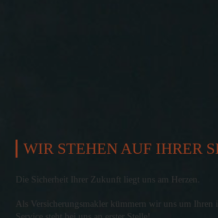
Selbstgesch
sich selbst a
Im Schnitt wenden Men
sind Kleid...
mehr...
04.08.2026
Digitalisier
Die Bundesregierung
Präsenzpflicht für...
mehr...
WIR STEHEN AUF IHRER S
04.08.2026
Ausbildungs
Die Sicherheit Ihrer Zukunft liegt uns am Herzen.
Die tarifvertraglic
Als Versicherungsmakler kümmern wir uns um Ihren in
gestiegen. In vi...
Service steht bei uns an erster Stelle!
mehr...