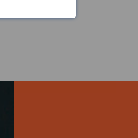
it bleibt eine
 ab. Besonders an Übergängen
sgenauigkeit der
n. Weichen die tatsächlichen