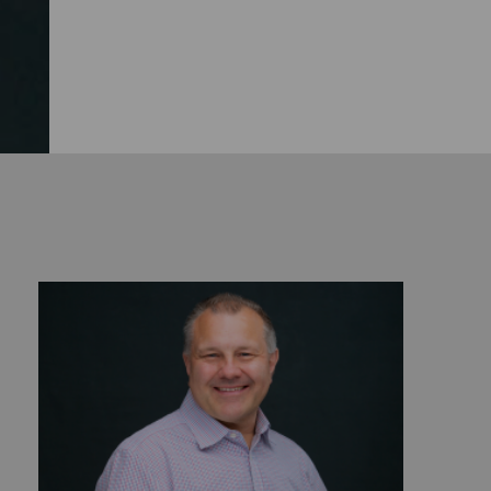
gbarkeit von Klimaanlagen in
undesländern und
trugen 2025 für Männer 1.415
Gewinn steigen,