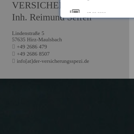
VERSICHERUNGSSPEZI
07.08.2026
Inh. Reimund Seifen
Bildungsü
Herausford
Lindenstraße 5
57635 Hirz-Maulsbach
Bildungschancen in D
+49 2686 479
im Bildungss...
+49 2686 8507
mehr...
info[at]der-versicherungsspezi.de
07.08.2026
Homeoffice:
Regelungen 
Hybride Arbeitsmodel
Homeoffice-R...
mehr...
07.08.2026