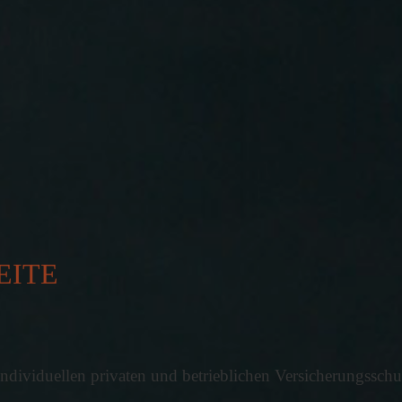
enke: Deutsche geben fast 2.000 E
us
schen in Deutschland jährlich rund 1.993 Euro für Selbstges
ung und Flexibilisierung im Führers
 plant eine Reform der Fahrschulausbildung. Der Gesetz
EITE
vergütungen bundesweit gestiegen
hen Ausbildungsvergütungen sind im Ausbildungsjahr 2025/2
dividuellen privaten und betrieblichen Versicherungsschu