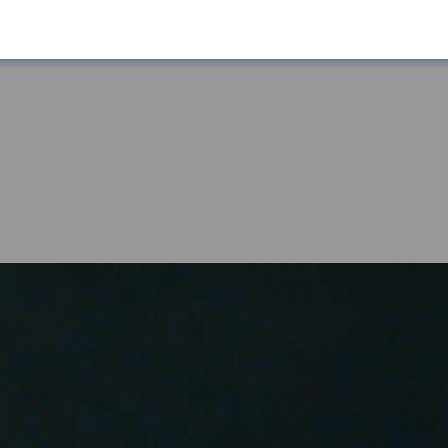
bergänge: Soziale Ungleichhe
erung
eutschland hängen weiterhin stark von der sozialen Herkunft
 Zufriedenheit hängt von der Pas
ab
le entsprechen am ehesten den Bedürfnissen der Beschäftigte