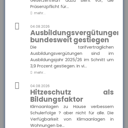
Gesetzentwurf dazu sieht vor, die
Präsenzpflicht für...
MEHR
mehr...
04.08.2026
Ausbildungsvergütungen
Münchener Verein -
Pflegetagegeld
bundesweit gestiegen
Hier finden Sie alle wichtigen
Informationen und
Ausgewählte Produkte
Die tarifvertraglichen
Druckstücke zur
Ausbildungsvergütungen sind im
Pflegetagegeldversicherung
des Münchener Vereins.
Münchener Verein -
Ausbildungsjahr 2025/26 im Schnitt um
Pflegetagegeld
3,9 Prozent gestiegen. In vi...
mehr...
04.08.2026
MEHR
Hitzeschutz als
Bildungsfaktor
Klimaanlagen zu Hause verbessern
VolkswohlBund -
Schulerfolge ? aber nicht für alle. Die
Rentenversicherung
Verfügbarkeit von Klimaanlagen in
Klassik Modern
Wohnungen be...
Hier finden Sie alle