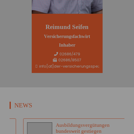
Reimund Seifen
Versicherungsfachwirt
Inhaber
02686/479
02686/8507
info[at]der-versicherungsspezi.de
NEWS
Ausbildungsvergütungen
bundesweit gestiegen